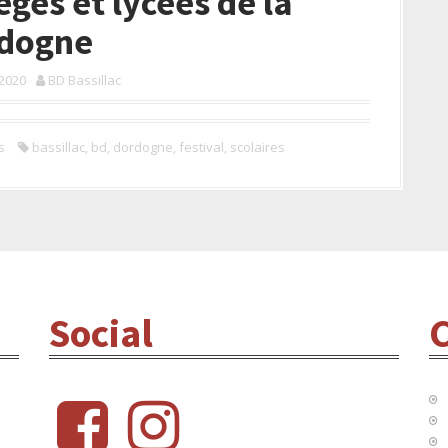
èges et lycées de la
dogne
 2020
BD Bassillac
s
bassillac
,
bd
,
dordogne
,
festival
,
scolaires
Social
C
f
i
b
n