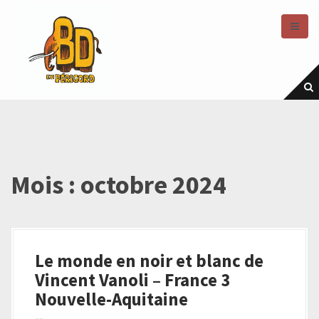
A
l
l
e
r
a
u
c
o
n
t
e
Mois :
octobre 2024
n
u
p
r
i
Le monde en noir et blanc de
n
Vincent Vanoli – France 3
c
i
Nouvelle-Aquitaine
p