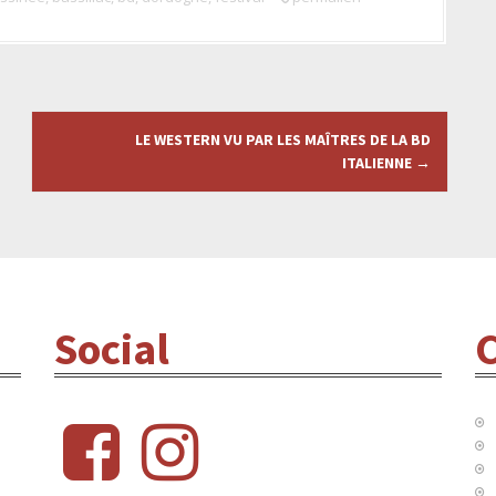
LE WESTERN VU PAR LES MAÎTRES DE LA BD
ITALIENNE
→
Social
C
f
i
b
n
s