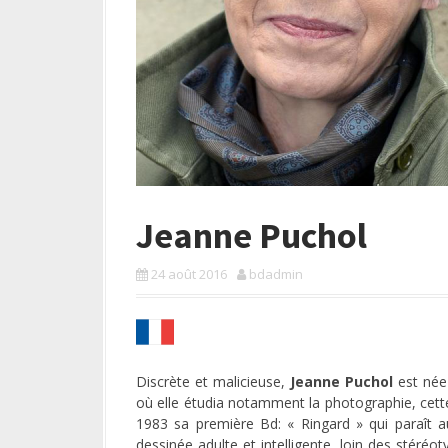
a
l
Jeanne Puchol
24 août 2016
bdadmin
Discrète et malicieuse,
Jeanne Puchol
est née 
où elle étudia notamment la photographie, cette 
1983 sa première Bd: « Ringard » qui paraît a
dessinée adulte et intelligente, loin des stér