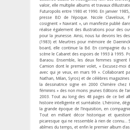
valoir, elle multiplie albums et travaux d’illust
Futuropolis entre 1980 et 1990. En janvier 1985
presse BD de l’époque. Nicole Claveloux, F
cosignent » Navrant », un manifeste publié dans
réalise également des illustrations pour des ouv
pour la jeunesse. Ainsi, nous lui devons les
(1983) et Meurtres pour mémoire de Daeninckx
board, elle continue la Bd. En compagnie du sc
scène le Cabaret des espoirs de 1993 à 1995. P
Baraou. Ensemble, les deux femmes signent 
Camion dont le premier volet, « Excusez-moi d’ê
avec qui je veux, en mars 99 ». Collaborant par
Nathan, Milan, Syros) et de célèbres magazines p
la dessinatrice signe en 2000 Chimère chez P
féminins » des non moins jeunes Editions de l’a
2003. Tout au long des 48 pages de ce bel a
histoire intelligente et surréaliste. L’héroïne,
la grande époque de l’Inquisition, en compagni
Tout en mêlant décor historique et question
picaresque qui ne ressemble à rien de connu… Su
abîmes du temps, et enfin le premier album d’ass