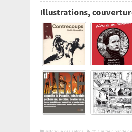
Illustrations, couvertu
Historique des salons
2017
,
auteur
,
bande de