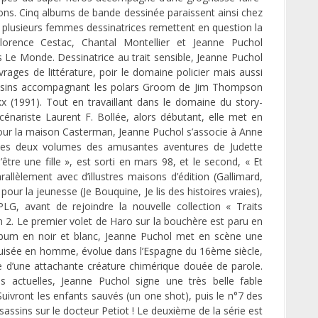
rations. Cinq albums de bande dessinée paraissent ainsi chez
, plusieurs femmes dessinatrices remettent en question la
lorence Cestac, Chantal Montellier et Jeanne Puchol
 Le Monde. Dessinatrice au trait sensible, Jeanne Puchol
rages de littérature, poir le domaine policier mais aussi
 dessins accompagnant les polars Groom de Jim Thompson
 (1991). Tout en travaillant dans le domaine du story-
énariste Laurent F. Bollée, alors débutant, elle met en
our la maison Casterman, Jeanne Puchol s’associe à Anne
les deux volumes des amusantes aventures de Judette
tre une fille », est sorti en mars 98, et le second, « Et
allèlement avec d’illustres maisons d’édition (Gallimard,
our la jeunesse (Je Bouquine, Je lis des histoires vraies),
LG, avant de rejoindre la nouvelle collection « Traits
n 2. Le premier volet de Haro sur la bouchère est paru en
lbum en noir et blanc, Jeanne Puchol met en scène une
 déguisée en homme, évolue dans l’Espagne du 16ème siècle,
e d’une attachante créature chimérique douée de parole.
s actuelles, Jeanne Puchol signe une très belle fable
ivront les enfants sauvés (un one shot), puis le n°7 des
assins sur le docteur Petiot ! Le deuxième de la série est