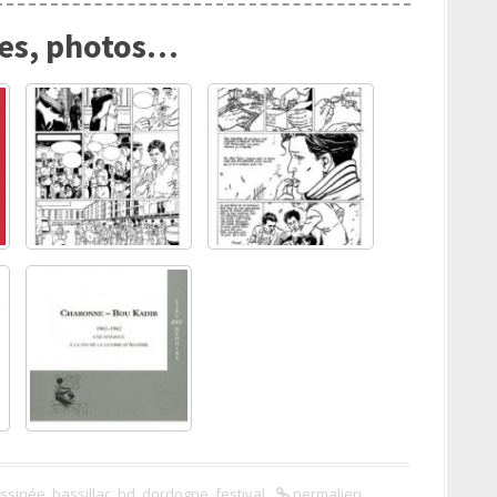
res, photos…
ssinée
,
bassillac
,
bd
,
dordogne
,
festival
permalien