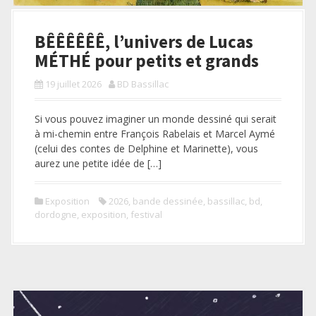
BÊÊÊÊÊÊ, l’univers de Lucas
MÉTHÉ pour petits et grands
19 juillet 2026
BD Bassillac
Si vous pouvez imaginer un monde dessiné qui serait
à mi-chemin entre François Rabelais et Marcel Aymé
(celui des contes de Delphine et Marinette), vous
aurez une petite idée de […]
Exposition
2026
,
bande dessinée
,
bassillac
,
bd
,
dordogne
,
exposition
,
festival