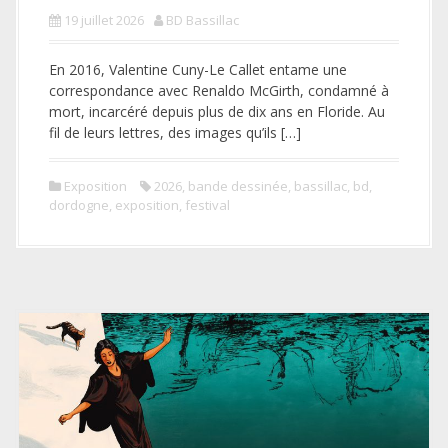
19 juillet 2026
BD Bassillac
En 2016, Valentine Cuny-Le Callet entame une
correspondance avec Renaldo McGirth, condamné à
mort, incarcéré depuis plus de dix ans en Floride. Au
fil de leurs lettres, des images qu’ils […]
Exposition
2026
,
bande dessinée
,
bassillac
,
bd
,
dordogne
,
exposition
,
festival