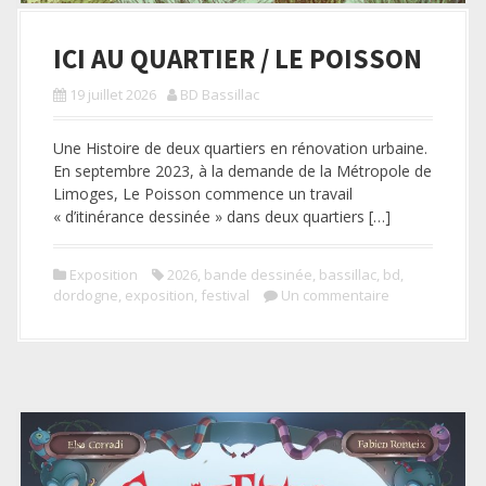
ICI AU QUARTIER / LE POISSON
19 juillet 2026
BD Bassillac
Une Histoire de deux quartiers en rénovation urbaine.
En septembre 2023, à la demande de la Métropole de
Limoges, Le Poisson commence un travail
« d’itinérance dessinée » dans deux quartiers […]
Exposition
2026
,
bande dessinée
,
bassillac
,
bd
,
dordogne
,
exposition
,
festival
Un commentaire