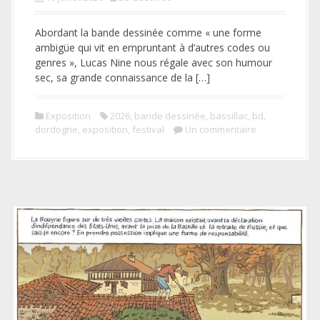
Abordant la bande dessinée comme « une forme
ambigüe qui vit en empruntant à d’autres codes ou
genres », Lucas Nine nous régale avec son humour
sec, sa grande connaissance de la […]
Exposition
2026
,
bande dessinée
,
bassillac
,
bd
,
dordogne
,
exposition
,
festival
Un commentaire