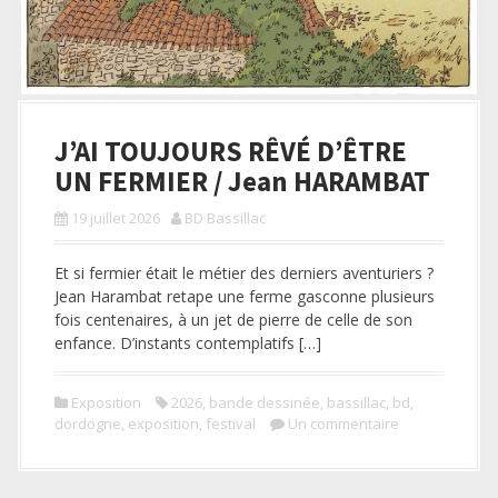
J’AI TOUJOURS RÊVÉ D’ÊTRE
UN FERMIER / Jean HARAMBAT
19 juillet 2026
BD Bassillac
Et si fermier était le métier des derniers aventuriers ?
Jean Harambat retape une ferme gasconne plusieurs
fois centenaires, à un jet de pierre de celle de son
enfance. D’instants contemplatifs […]
Exposition
2026
,
bande dessinée
,
bassillac
,
bd
,
dordogne
,
exposition
,
festival
Un commentaire