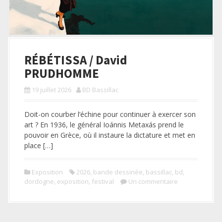
RÉBÉTISSA / David
PRUDHOMME
19 juillet 2026
BD Bassillac
Doit-on courber l’échine pour continuer à exercer son
art ? En 1936, le général Ioánnis Metaxás prend le
pouvoir en Grèce, où il instaure la dictature et met en
place […]
Exposition
2026
,
bande dessinée
,
bassillac
,
bd
,
dordogne
,
exposition
,
festival
Un commentaire