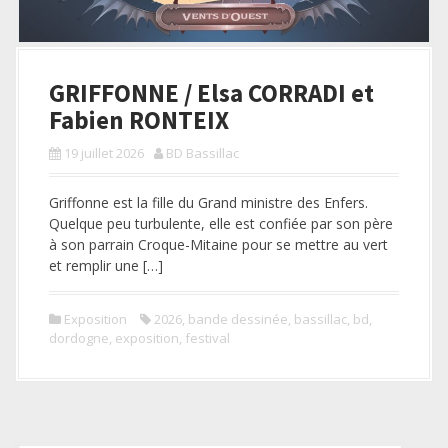
GRIFFONNE / Elsa CORRADI et
Fabien RONTEIX
19 juillet 2026
BD Bassillac
Griffonne est la fille du Grand ministre des Enfers.
Quelque peu turbulente, elle est confiée par son père
à son parrain Croque-Mitaine pour se mettre au vert
et remplir une […]
Exposition
2026
,
bande dessinée
,
bassillac
,
bd
,
dordogne
,
exposition
,
festival