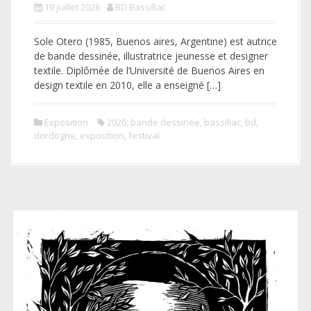
19 juillet 2026
BD Bassillac
Sole Otero (1985, Buenos aires, Argentine) est autrice
de bande dessinée, illustratrice jeunesse et designer
textile. Diplômée de l’Université de Buenos Aires en
design textile en 2010, elle a enseigné […]
Exposition
2026
,
bande dessinée
,
bassillac
,
bd
,
dordogne
,
exposition
,
festival