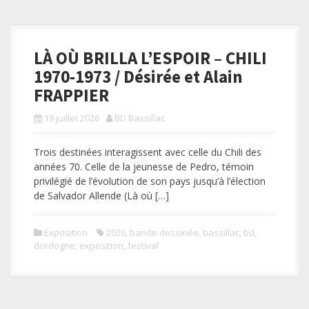
LÀ OÙ BRILLA L’ESPOIR – CHILI
1970-1973 / Désirée et Alain
FRAPPIER
19 juillet 2026
BD Bassillac
Trois destinées interagissent avec celle du Chili des
années 70. Celle de la jeunesse de Pedro, témoin
privilégié de l’évolution de son pays jusqu’à l’élection
de Salvador Allende (Là où […]
Exposition
2026
,
bande dessinée
,
bassillac
,
bd
,
dordogne
,
exposition
,
festival