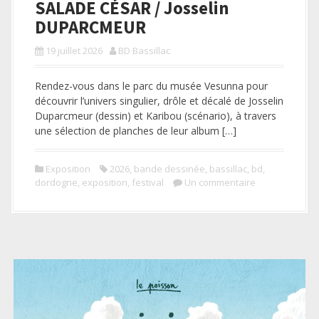
SALADE CÉSAR / Josselin
DUPARCMEUR
19 juillet 2026
BD Bassillac
Rendez-vous dans le parc du musée Vesunna pour
découvrir l’univers singulier, drôle et décalé de Josselin
Duparcmeur (dessin) et Karibou (scénario), à travers
une sélection de planches de leur album […]
Exposition
2026
,
bande dessinée
,
bassillac
,
bd
,
dordogne
,
exposition
,
festival
Un commentaire