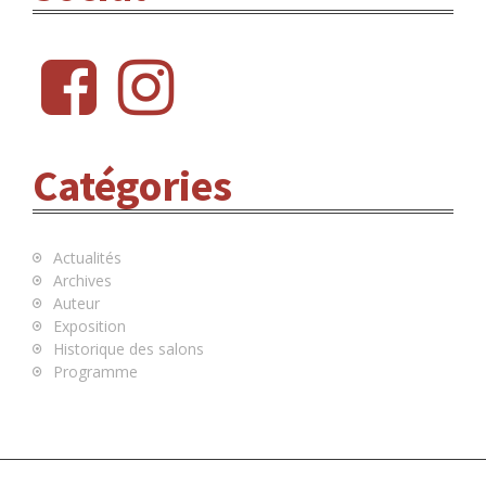
n
I
V
d
E
f
i
S
e
b
n
s
l
'
Catégories
a
r
Actualités
Archives
t
Auteur
Exposition
i
Historique des salons
Programme
c
l
e