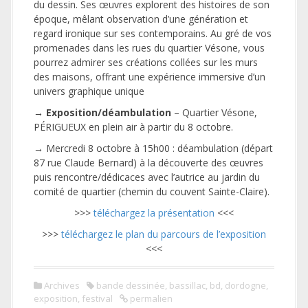
du dessin. Ses œuvres explorent des histoires de son
époque, mêlant observation d’une génération et
regard ironique sur ses contemporains. Au gré de vos
promenades dans les rues du quartier Vésone, vous
pourrez admirer ses créations collées sur les murs
des maisons, offrant une expérience immersive d’un
univers graphique unique
→
Exposition/déambulation
– Quartier Vésone,
PÉRIGUEUX en plein air à partir du 8 octobre.
→ Mercredi 8 octobre à 15h00 : déambulation (départ
87 rue Claude Bernard) à la découverte des œuvres
puis rencontre/dédicaces avec l’autrice au jardin du
comité de quartier (chemin du couvent Sainte-Claire).
>>>
téléchargez la présentation
<<<
>>>
téléchargez le plan du parcours de l’exposition
<<<
Archives
bande dessinée
,
bassillac
,
bd
,
dordogne
,
exposition
,
festival
permalien