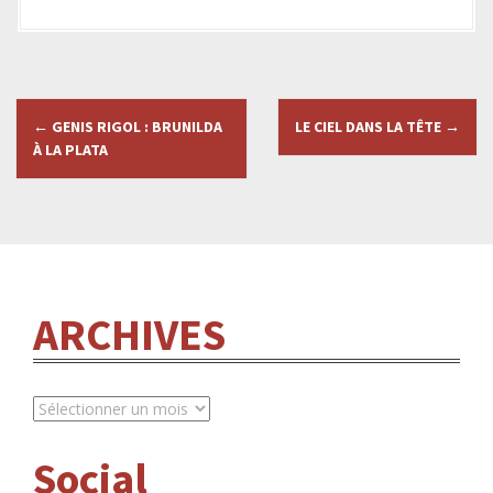
N
←
GENIS RIGOL : BRUNILDA
LE CIEL DANS LA TÊTE
→
a
À LA PLATA
v
i
g
ARCHIVES
a
t
i
A
R
o
C
Social
H