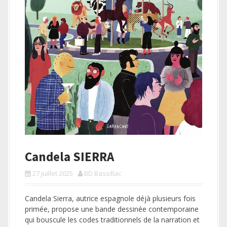
a
l
Candela SIERRA
27 juillet 2025
BD Bassillac
Candela Sierra, autrice espagnole déjà plusieurs fois
primée, propose une bande dessinée contemporaine
qui bouscule les codes traditionnels de la narration et