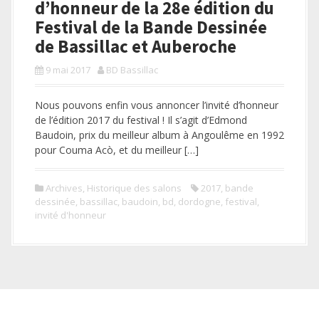
d’honneur de la 28e édition du
Festival de la Bande Dessinée
de Bassillac et Auberoche
9 mai 2017
BD Bassillac
Nous pouvons enfin vous annoncer l’invité d’honneur
de l’édition 2017 du festival ! Il s’agit d’Edmond
Baudoin, prix du meilleur album à Angoulême en 1992
pour Couma Acò, et du meilleur […]
Archives
,
Historique des salons
2017
,
bande
dessinée
,
bassillac
,
baudoin
,
bd
,
dordogne
,
festival
,
invité d'honneur