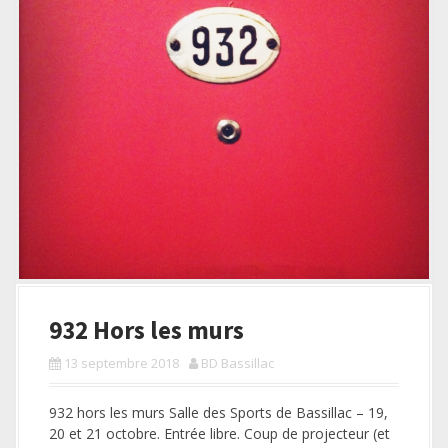
a
l
932 Hors les murs
13 septembre 2018
BD Bassillac
932 hors les murs Salle des Sports de Bassillac – 19,
20 et 21 octobre. Entrée libre. Coup de projecteur (et