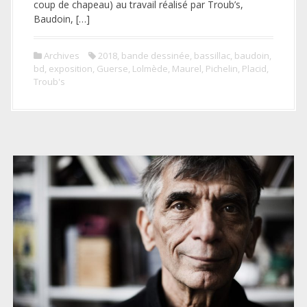
coup de chapeau) au travail réalisé par Troub’s,
Baudoin, […]
Archives
2018
,
bande dessinée
,
bassillac
,
baudoin
,
bd
,
exposition
,
Guerse
,
Lolmède
,
Maurel
,
Pichelin
,
Placid
,
Troub's