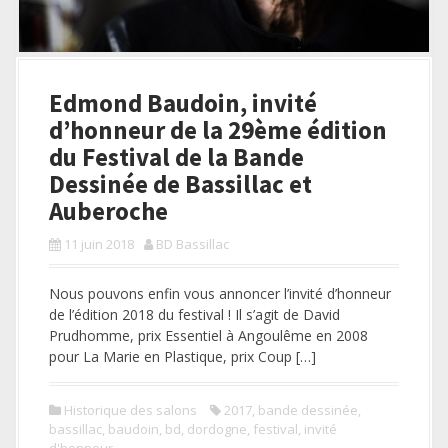
Edmond Baudoin, invité
d’honneur de la 29ème édition
du Festival de la Bande
Dessinée de Bassillac et
Auberoche
11 juin 2018
BD Bassillac
Nous pouvons enfin vous annoncer l’invité d’honneur
de l’édition 2018 du festival ! Il s’agit de David
Prudhomme, prix Essentiel à Angoulême en 2008
pour La Marie en Plastique, prix Coup […]
Historique des salons
2017
,
bande dessinée
,
bassillac
,
baudoin
,
bd
,
dordogne
,
festival
,
invité