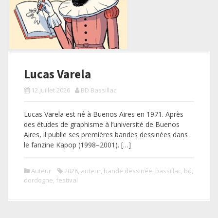
Lucas Varela
12 juillet 2026
BD Bassillac
Lucas Varela est né à Buenos Aires en 1971. Après
des études de graphisme à l’université de Buenos
Aires, il publie ses premières bandes dessinées dans
le fanzine Kapop (1998–2001). […]
Auteur
2026
,
auteur
,
bande dessinée
,
bassillac
,
bd
,
dordogne
,
festival