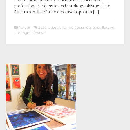
professionnelle dans le secteur du graphisme et de
l’illustration. Il a réalisé destravaux pour la […]
Auteur
2026
,
auteur
,
bande dessinée
,
bassillac
,
bd
,
dordogne
,
festival