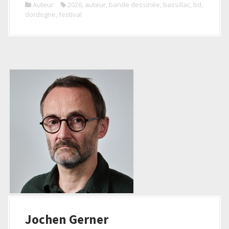
Auteur
2026
,
auteur
,
bande dessinée
,
bassillac
,
bd
,
dordogne
,
festival
Jochen Gerner