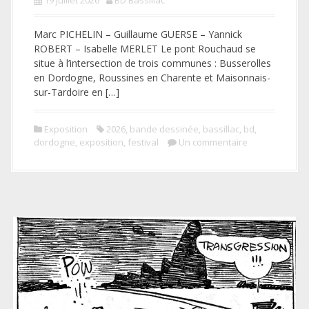
Marc PICHELIN – Guillaume GUERSE – Yannick
ROBERT – Isabelle MERLET Le pont Rouchaud se
situe à l’intersection de trois communes : Busserolles
en Dordogne, Roussines en Charente et Maisonnais-
sur-Tardoire en […]
Exposition
2026
,
bande dessinée
,
bassillac
,
bd
,
dordogne
,
exposition
,
festival
Un commentaire