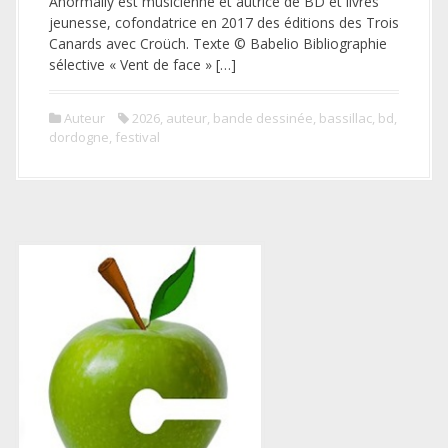
Anormally est musicienne et autrice de BD et livres
jeunesse, cofondatrice en 2017 des éditions des Trois
Canards avec Croüch. Texte © Babelio Bibliographie
sélective « Vent de face » […]
Auteur
2026
,
auteur
,
bande dessinée
,
bassillac
,
bd
,
dordogne
,
festival