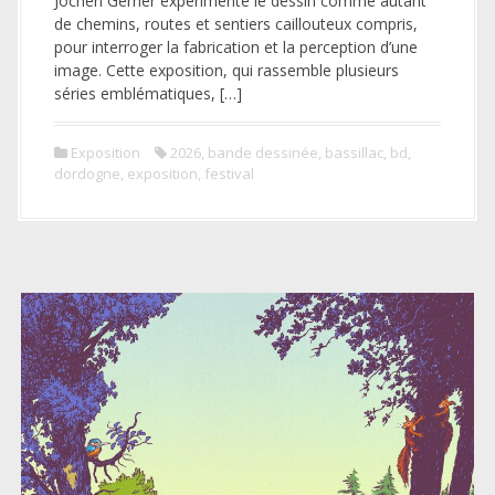
Jochen Gerner expérimente le dessin comme autant
a
de chemins, routes et sentiers caillouteux compris,
l
pour interroger la fabrication et la perception d’une
image. Cette exposition, qui rassemble plusieurs
séries emblématiques, […]
Exposition
2026
,
bande dessinée
,
bassillac
,
bd
,
dordogne
,
exposition
,
festival