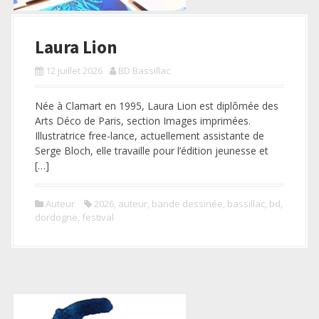
Laura Lion
12 juillet 2026
BD Bassillac
Née à Clamart en 1995, Laura Lion est diplômée des
Arts Déco de Paris, section Images imprimées.
Illustratrice free-lance, actuellement assistante de
Serge Bloch, elle travaille pour l’édition jeunesse et
[…]
Auteur
2026
,
auteur
,
bande dessinée
,
bassillac
,
bd
,
dordogne
,
festival