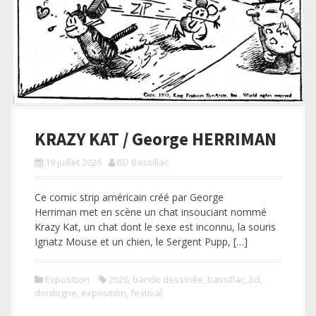
KRAZY KAT / George HERRIMAN
19 juillet 2026
BD Bassillac
Ce comic strip américain créé par George
Herriman met en scène un chat insouciant nommé
Krazy Kat, un chat dont le sexe est inconnu, la souris
Ignatz Mouse et un chien, le Sergent Pupp, […]
Exposition
2026
,
bande dessinée
,
bassillac
,
bd
,
dordogne
,
exposition
,
festival