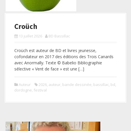
Croüch
13 juillet 2026
BD Bassillac
Croüch est auteur de BD et livres jeunesse,
cofondateur en 2017 des éditions des Trois Canards
avec Anormally. Texte © Babelio Bibliographie
sélective « Vent de face » est une […]
Auteur
2026
,
auteur
,
bande dessinée
,
bassillac
,
bd
,
dordogne
,
festival