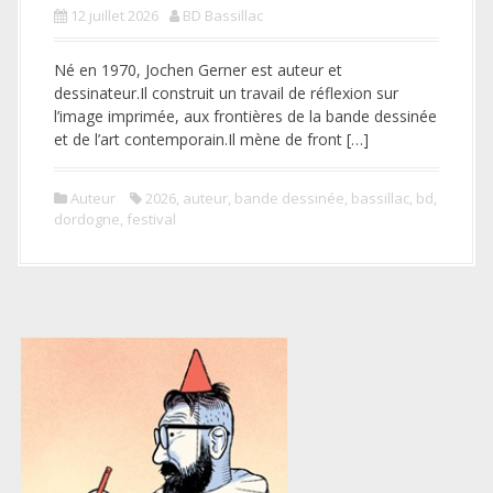
12 juillet 2026
BD Bassillac
Né en 1970, Jochen Gerner est auteur et
dessinateur.Il construit un travail de réflexion sur
l’image imprimée, aux frontières de la bande dessinée
et de l’art contemporain.Il mène de front […]
Auteur
2026
,
auteur
,
bande dessinée
,
bassillac
,
bd
,
dordogne
,
festival