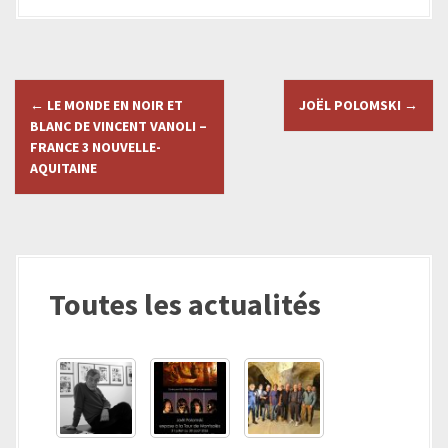
N
←
LE MONDE EN NOIR ET
JOËL POLOMSKI
→
a
BLANC DE VINCENT VANOLI –
FRANCE 3 NOUVELLE-
v
AQUITAINE
i
g
a
Toutes les actualités
t
i
o