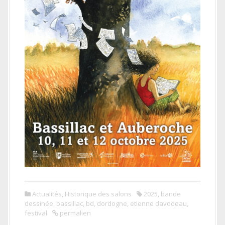
Actualités
,
Historique des salons
2025
,
bande
dessinée
,
bassillac
,
bd
,
dordogne
,
etienne davodeau
,
festival
permalien