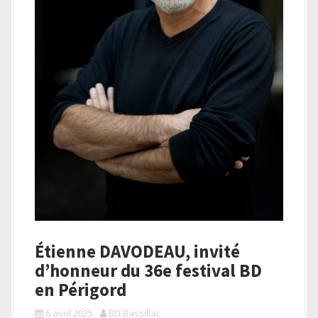
a
l
Étienne DAVODEAU, invité
d’honneur du 36e festival BD
en Périgord
6 avril 2025
BD Bassillac