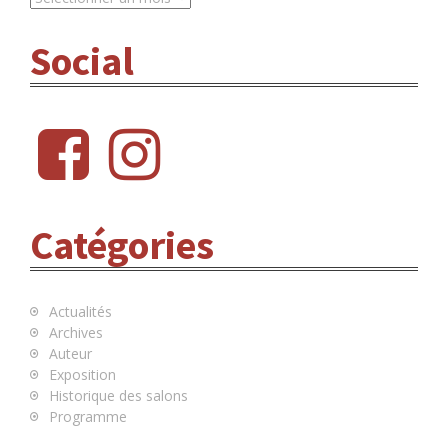
R
C
Social
H
I
V
E
f
i
S
b
n
s
Catégories
Actualités
Archives
Auteur
Exposition
Historique des salons
Programme