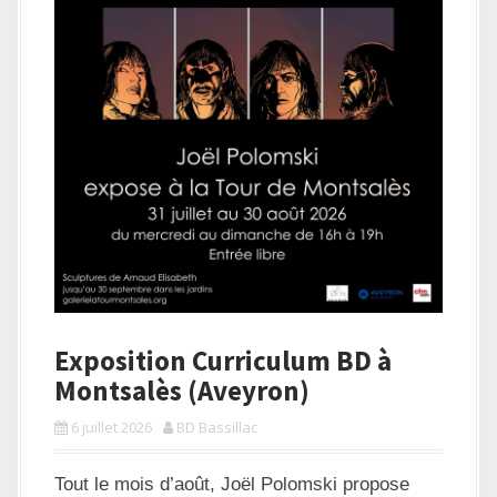
a
l
Exposition Curriculum BD à
Montsalès (Aveyron)
6 juillet 2026
BD Bassillac
Tout le mois d’août, Joël Polomski propose