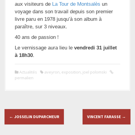
aux visiteurs de
La Tour de Montsalès
un
voyage dans son travail depuis son premier
livre paru en 1978 jusqu’à son album à
paraître, sur 3 niveaux.
40 ans de passion !
Le vernissage aura lieu le
vendredi 31 juillet
à 18h30
.
Actualités
aveyron
,
exposition
,
joel polomski
permalien
N
←
JOSSELIN DUPARCMEUR
VINCENT FARASSE
→
a